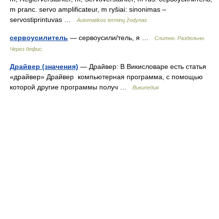
m pranc. servo amplificateur, m ryšiai: sinonimas –
servostiprintuvas …
Automatikos terminų žodynas
сервоусилитель
— сервоусили/тель, я …
Слитно. Раздельно.
Через дефис.
Драйвер (значения)
— Драйвер: В Викисловаре есть статья
«драйвер» Драйвер компьютерная программа, с помощью
которой другие программы получ …
Википедия