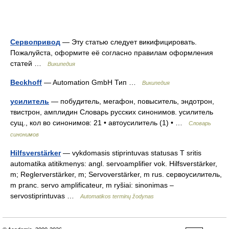
Сервопривод
— Эту статью следует викифицировать.
Пожалуйста, оформите её согласно правилам оформления
статей …
Википедия
Beckhoff
— Automation GmbH Тип …
Википедия
усилитель
— побудитель, мегафон, повыситель, эндотрон,
твистрон, амплидин Словарь русских синонимов. усилитель
сущ., кол во синонимов: 21 • автоусилитель (1) • …
Словарь
синонимов
Hilfsverstärker
— vykdomasis stiprintuvas statusas T sritis
automatika atitikmenys: angl. servoamplifier vok. Hilfsverstärker,
m; Reglerverstärker, m; Servoverstärker, m rus. сервоусилитель,
m pranc. servo amplificateur, m ryšiai: sinonimas –
servostiprintuvas …
Automatikos terminų žodynas