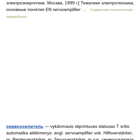
электроэнергетике, Москва, 1999 г.] Тематики электротехника,
основные понятия EN servoamplifier …
Справочник технического
переводчика
сервоусилитель
— vykdomasis stiprintuvas statusas T sritis
automatika atitikmenys: angl. servoamplifier vok. Hilfsverstärker,
m; Reglerverstärker, m; Servoverstärker, m rus. сервоусилитель,